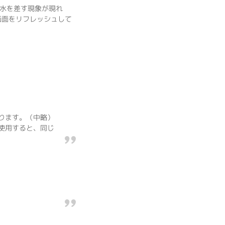
に水を差す現象が現れ
画面をリフレッシュして
ります。（中略）
使用すると、同じ