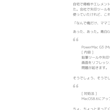
自宅で骨格やエレメント
た。会社で矢印ツール
使っていたけれど、こ
「なんで俺だけ、ママコな
あった、あった。青白G
PowerMac G3 
[ 内容 ]
鉛筆ツールや矢印
画面をリフレッシ
問題が起きます。
そうでしょう、そうで
[ 対処法 ]
MacOS8.6に
ちょ、ちょっとまってくれ