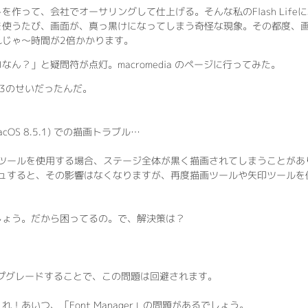
を作って、会社でオーサリングして仕上げる。そんな私のFlash Life
を使うたび、画面が、真っ黒けになってしまう奇怪な現象。その都度、
れじゃ〜時間が2倍かかります。
ん？」と疑問符が点灯。macromedia のページに行ってみた。
3のせいだったんだ。
(MacOS 8.5.1) での描画トラブル…
ツールを使用する場合、ステージ全体が黒く描画されてしまうことがあ
ュすると、その影響はなくなりますが、再度描画ツールや矢印ツールを
しょう。だから困ってるの。で、解決策は？
アップグレードすることで、この問題は回避されます。
！あいつ、「Font Manager」の問題があるでしょう。