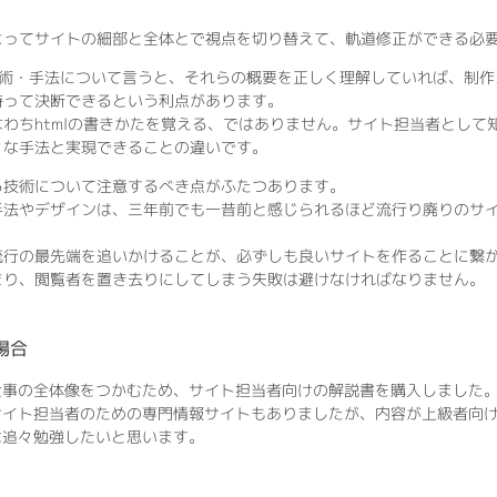
よってサイトの細部と全体とで視点を切り替えて、軌道修正ができる必
技術・手法について言うと、それらの概要を正しく理解していれば、制作
持って決断できるという利点があります。
わちhtmlの書きかたを覚える、ではありません。サイト担当者として
々な手法と実現できることの違いです。
る技術について注意するべき点がふたつあります。
手法やデザインは、三年前でも一昔前と感じられるほど流行り廃りのサ
流行の最先端を追いかけることが、必ずしも良いサイトを作ることに繋
まり、閲覧者を置き去りにしてしまう失敗は避けなければなりません。
場合
仕事の全体像をつかむため、サイト担当者向けの解説書を購入しました
サイト担当者のための専門情報サイトもありましたが、内容が上級者向
は追々勉強したいと思います。