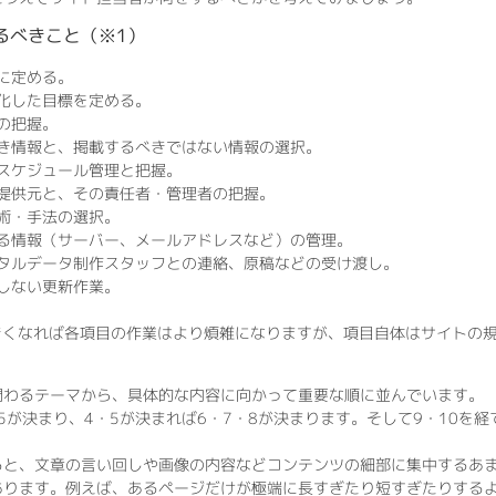
るべきこと（※1）
に定める。
化した目標を定める。
の把握。
き情報と、掲載するべきではない情報の選択。
スケジュール管理と把握。
提供元と、その責任者・管理者の把握。
術・手法の選択。
る情報（サーバー、メールアドレスなど）の管理。
タルデータ制作スタッフとの連絡、原稿などの受け渡し。
しない更新作業。
きくなれば各項目の作業はより煩雑になりますが、項目自体はサイトの
関わるテーマから、具体的な内容に向かって重要な順に並んでいます。
・5が決まり、4・5が決まれば6・7・8が決まります。そして9・10を
ると、文章の言い回しや画像の内容などコンテンツの細部に集中するあ
あります。例えば、あるページだけが極端に長すぎたり短すぎたりする